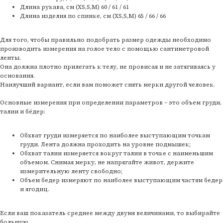
Длина рукава, см (XS,S,M) 60 / 61 / 61
Длина изделия по спинке, см (XS,S,M) 65 / 66 / 66
Для того, чтобы правильно подобрать размер одежды необходимо
производить измерения на голое тело с помощью сантиметровой
ленты.
Она должна плотно прилегать к телу, не провисая и не затягиваясь у
основания.
Наилучший вариант, если вам поможет снять мерки другой человек.
Основные измерения при определении параметров – это объем груди,
талии и бёдер:
Обхват груди измеряется по наиболее выступающим точкам
груди. Лента должна проходить на уровне подмышек;
Обхват талии измеряется вокруг талии в точке с наименьшим
объемом. Снимая мерку, не напрягайте живот, держите
измерительную ленту свободно;
Объем бедер измеряют по наиболее выступающим частям бедер
и ягодиц.
Если ваш показатель среднее между двумя величинами, то выбирайте
большую.